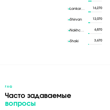
16,270
Lankaran
5
12,070
Shirvan
6
6,870
Nakhchivan
7
3,670
Shaki
8
FAQ
Часто задаваемые
вопросы