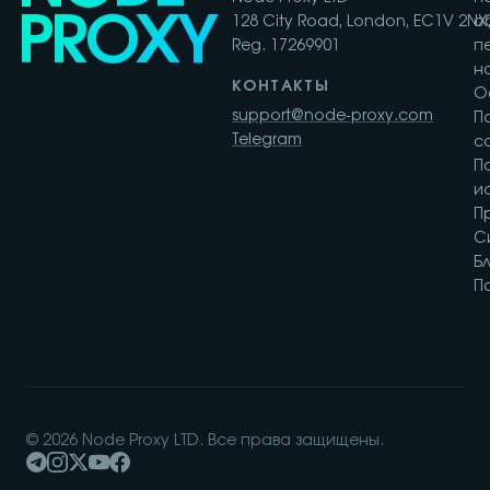
PROXY
128 City Road, London, EC1V 2NX,
о
Reg. 17269901
п
н
КОНТАКТЫ
О
support@node-proxy.com
П
Telegram
с
П
и
П
С
Бл
П
© 2026 Node Proxy LTD. Все права защищены.