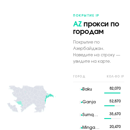
ПОКРЫТИЕ IP
AZ
прокси по
городам
Покрытие по
Азербайджан.
Наведите на строку —
увидите на карте.
ГОРОД
КОЛ-ВО IP
82,070
Baku
1
52,870
Ganja
2
35,670
Sumqayit
3
20,470
Mingachevir
4