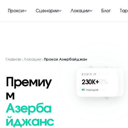
Прокси
Сценарии
Локации
Блог
Та
Главная
Локации
Прокси Азербайджан
КАЧЕСТВО IP
ВСЕГО IP
Премиу
97.00%
230
K+
Без фрода
8 городов
м
Азерба
йджанс