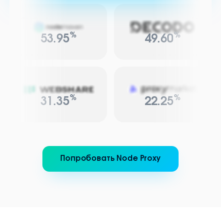
%
%
53.95
49.60
%
%
31.35
22.25
Попробовать Node Proxy