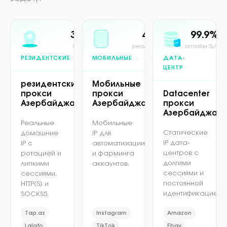
30M+
4G/5G
99.9%
IP в пуле
реальная сеть
аптайм SLA
РЕЗИДЕНТСКИЕ
МОБИЛЬНЫЕ
ДАТА-
ЦЕНТР
резидентские
Мобильные
прокси
прокси
Datacenter
Азербайджан
Азербайджан
прокси
Азербайджан
Реальные
Мобильные
Статические
домашние
IP для
IP дата-
IP с
автоматизации
центров с
ротацией и
и фарминга
долгими
липкими
аккаунтов.
сессиями и
сессиями.
постоянной
HTTP(S) и
идентификацией.
SOCKS5.
Tap.az
Instagram
Amazon
Lalafo
TikTok
Ebay