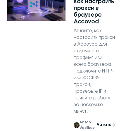
Как настроить
прокси в
браузере
Accovod
Узнайте, как
настроить прокси
в Accovod для
отдельного
профиля или
всего браузера.
Подключите HTTP-
или SOCKS5-
прокси,
проверьте IP и
начните работу
за несколько
минут.
Anton
Читать
Vasilkov