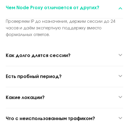
Чем Node Proxy отличается от других?
Проверяем IP до назначения, держим сессии до 24
часов и даём экспертную поддержку вместо
формальных ответов.
Как долго длятся сессии?
До 24 часов благодаря гибридной прокси-технологии.
Есть пробный период?
Да, 1 ГБ за $1.70 для теста качества.
Какие локации?
1 400+ городов и 150+ стран.
Что с неиспользованным трафиком?