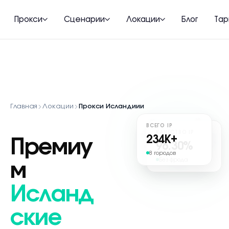
Прокси
Сценарии
Локации
Блог
Та
Главная
Локации
Прокси Исландиии
ВСЕГО IP
КАЧЕСТВО IP
234
K+
Премиу
96.30%
8 городов
Без фрода
м
Исланд
ские