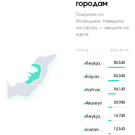
городам
Покрытие по
Исландиии. Наведите
на строку — увидите на
карте.
ГОРОД
КОЛ-ВО IP
82,543
Reykjavik
1
53,343
Kópavogur
2
36,143
Hafnarfjörður
3
20,943
Akureyri
4
16,743
Reykjanesbær
5
12,543
Iceland 6
6