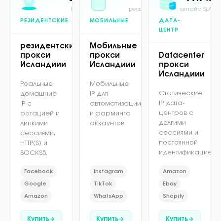
IP в пуле
реальная сеть
аптайм SLA
РЕЗИДЕНТСКИЕ
МОБИЛЬНЫЕ
ДАТА-
ЦЕНТР
резидентские
Мобильные
прокси
прокси
Datacenter
Исландиии
Исландиии
прокси
Исландиии
Реальные
Мобильные
Статические
домашние
IP для
IP дата-
IP с
автоматизации
центров с
ротацией и
и фарминга
долгими
липкими
аккаунтов.
сессиями и
сессиями.
постоянной
HTTP(S) и
идентификацией.
SOCKS5.
Facebook
Instagram
Amazon
Google
TikTok
Ebay
Amazon
WhatsApp
Shopify
Купить
Купить
Купить