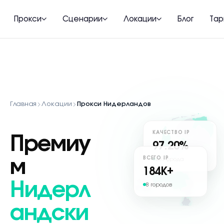
Прокси
Сценарии
Локации
Блог
Та
Главная
Локации
Прокси Нидерландов
КАЧЕСТВО IP
Премиу
97.20%
ВСЕГО IP
Без фрода
м
184
K+
Нидерл
8 городов
андски