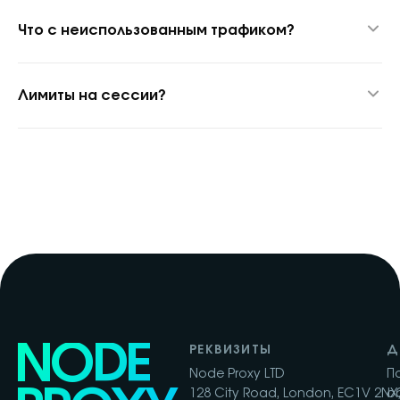
1 400+ городов и 150+ стран.
Что с неиспользованным трафиком?
Переносится на следующий период.
Лимиты на сессии?
Нет, параллельные сессии не ограничены.
NODE
РЕКВИЗИТЫ
Д
Node Proxy LTD
П
128 City Road, London, EC1V 2NX,
о