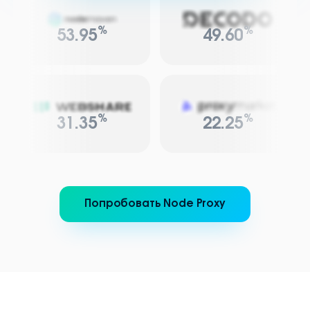
%
%
53.95
49.60
%
%
31.35
22.25
Попробовать Node Proxy