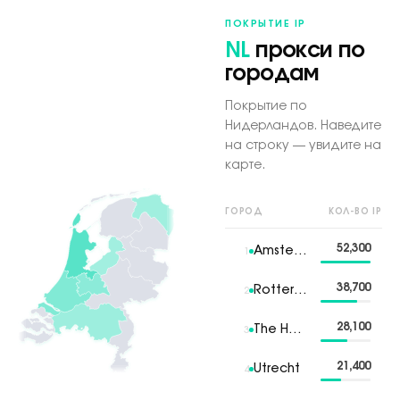
ПОКРЫТИЕ IP
NL
прокси по
городам
Покрытие по
Нидерландов. Наведите
на строку — увидите на
карте.
ГОРОД
КОЛ-ВО IP
52,300
Amsterdam
1
38,700
Rotterdam
2
28,100
The Hague
3
21,400
Utrecht
4