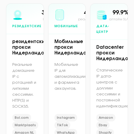
30M+
4G/5G
99.9%
IP в пуле
реальная сеть
аптайм SLA
РЕЗИДЕНТСКИЕ
МОБИЛЬНЫЕ
ДАТА-
ЦЕНТР
резидентские
Мобильные
прокси
прокси
Datacenter
Нидерландов
Нидерландов
прокси
Нидерландов
Реальные
Мобильные
Статические
домашние
IP для
IP дата-
IP с
автоматизации
центров с
ротацией и
и фарминга
долгими
липкими
аккаунтов.
сессиями и
сессиями.
постоянной
HTTP(S) и
идентификацией.
SOCKS5.
Bol.com
Instagram
Amazon
Marktplaats
TikTok
Ebay
Amazon NL
WhatsApp
Shopify