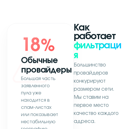
Как
работает
18
%
фильтраци
я
Обычные
Большинство
провайдеры
провайдеров
Большая часть
конкурируют
заявленного
размером сети.
пула уже
Мы ставим на
находится в
первое место
спам-листах
качество каждого
или показывает
адреса.
нестабильную
географию.