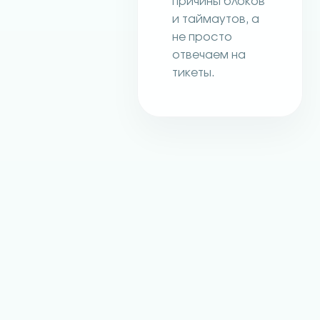
причины блоков
и таймаутов, а
не просто
отвечаем на
тикеты.