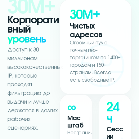
30M+
30M+
Корпорати
Чистых
вный
адресов
уровень
Огромный пул с
Доступ к 30
точным гео-
таргетингом по 1400+
миллионам
городам и 150+
высококачественных
странам. Всегда
IP, которые
есть свободные IP.
проходят
фильтрацию до
выдачи и лучше
∞
24
держатся в долгих
ч
Мас
рабочих
штаб
сценариях.
Сесс
Неограниченные
ии